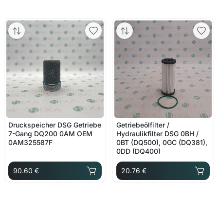
Druckspeicher DSG Getriebe
Getriebeölfilter /
7-Gang DQ200 0AM OEM
Hydraulikfilter DSG 0BH /
0AM325587F
0BT (DQ500), 0GC (DQ381),
0DD (DQ400)
90.60 €
20.76 €