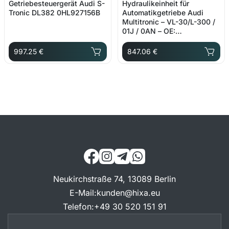
Getriebesteuergerät Audi S-
Hydraulikeinheit für
Tronic DL382 0HL927156B
Automatikgetriebe Audi
Multitronic – VL-30/L-300 /
01J / 0AN – OE:
01J927156CQ
997.25 €
847.06 €
Neukirchstraße 74, 13089 Berlin
E-Mail
:
kunden@hixa.eu
Telefon
:
+49 30 520 151 91