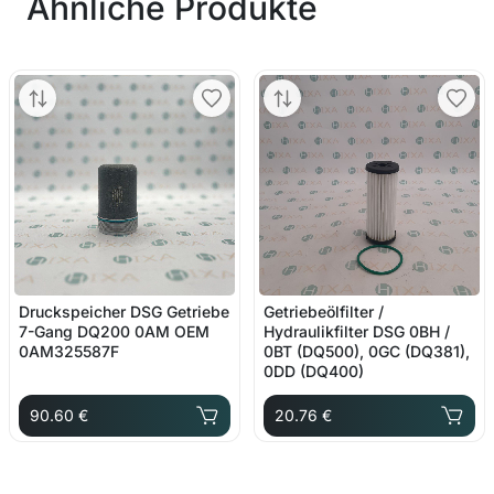
Ähnliche Produkte
Druckspeicher DSG Getriebe
Getriebeölfilter /
7-Gang DQ200 0AM OEM
Hydraulikfilter DSG 0BH /
0AM325587F
0BT (DQ500), 0GC (DQ381),
0DD (DQ400)
90.60 €
20.76 €