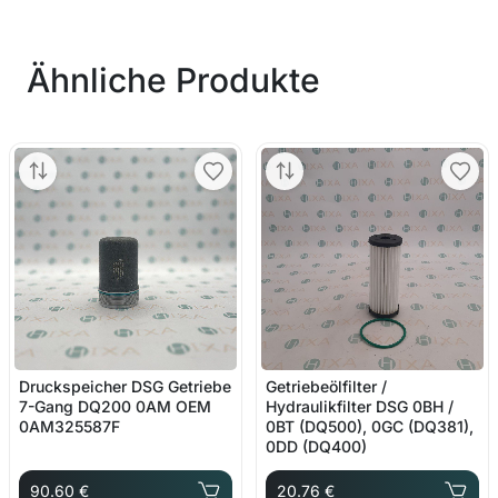
Ähnliche Produkte
Druckspeicher DSG Getriebe
Getriebeölfilter /
7-Gang DQ200 0AM OEM
Hydraulikfilter DSG 0BH /
0AM325587F
0BT (DQ500), 0GC (DQ381),
0DD (DQ400)
90.60 €
20.76 €