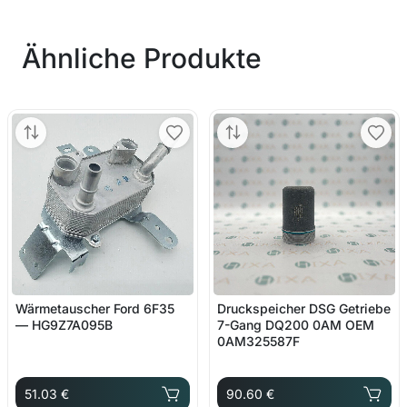
Ähnliche Produkte
Wärmetauscher Ford 6F35
Druckspeicher DSG Getriebe
— HG9Z7A095B
7-Gang DQ200 0AM OEM
0AM325587F
51.03 €
90.60 €