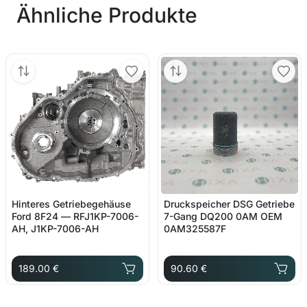
Ähnliche Produkte
Hinteres Getriebegehäuse
Druckspeicher DSG Getriebe
Ford 8F24 — RFJ1KP-7006-
7-Gang DQ200 0AM OEM
AH, J1KP-7006-AH
0AM325587F
189.00 €
90.60 €