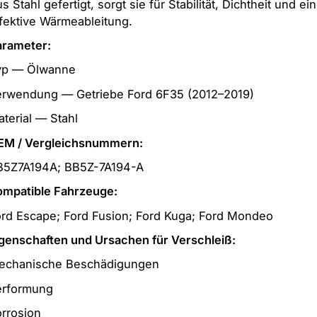
s Stahl gefertigt, sorgt sie für Stabilität, Dichtheit und ei
fektive Wärmeableitung.
arameter:
yp — Ölwanne
erwendung — Getriebe Ford 6F35 (2012–2019)
terial — Stahl
EM / Vergleichsnummern:
B5Z7A194A; BB5Z-7A194-A
ompatible Fahrzeuge:
rd Escape; Ford Fusion; Ford Kuga; Ford Mondeo
genschaften und Ursachen für Verschleiß:
echanische Beschädigungen
erformung
rrosion