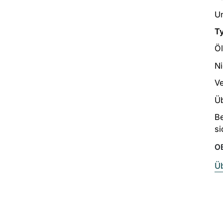
Un
T
Öl
Ni
V
Ü
Be
si
O
Üb