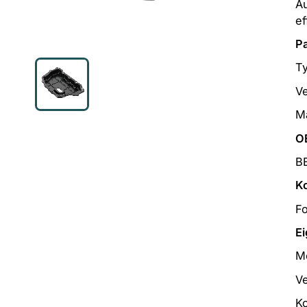
Au
ef
P
T
V
Ma
O
B
K
Fo
Ei
M
V
Ko