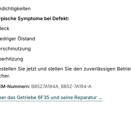
dichtigkeiten
ypische Symptome bei Defekt:
leck
edriger Ölstand
erschmutzung
berhitzung
stellen Sie jetzt und stellen Sie den zuverlässigen Betri
cher.
EM-Nummern
:
BB5Z7A194A, BB5Z-7A194-A
er das Getriebe 6F35 und seine Reparatur
→