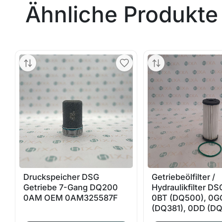
Ähnliche Produkte
Druckspeicher DSG
Getriebeölfilter /
Getriebe 7-Gang DQ200
Hydraulikfilter DS
0AM OEM 0AM325587F
0BT (DQ500), 0G
(DQ381), 0DD (D