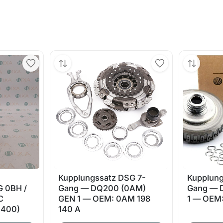
Kupplungssatz DSG 7-
Kupplung
G 0BH /
Gang — DQ200 (0AM)
Gang — 
C
GEN 1 — OEM: 0AM 198
1 — OEM:
Q400)
140 A