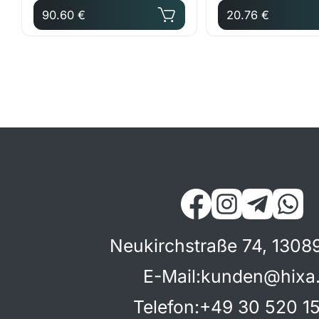
90.60 €
20.76 €
Neukirchstraße 74, 13089
E-Mail
:
kunden@hixa
Telefon
:
+49 30 520 15