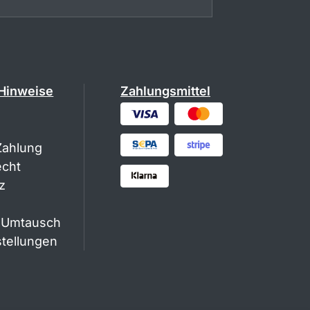
 Hinweise
Zahlungsmittel
Zahlung
echt
z
 Umtausch
stellungen