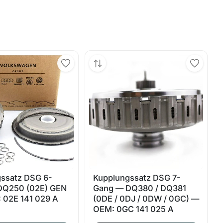
ssatz DSG 6-
Kupplungssatz DSG 7-
DQ250 (02E) GEN
Gang — DQ380 / DQ381
 02E 141 029 A
(0DE / 0DJ / 0DW / 0GC) —
OEM: 0GC 141 025 A