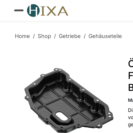
Home
/
Shop
/
Getriebe
/
Gehäuseteile
M
Di
vo
ge