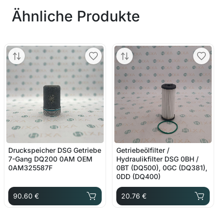
Ähnliche Produkte
Druckspeicher DSG Getriebe
Getriebeölfilter /
7-Gang DQ200 0AM OEM
Hydraulikfilter DSG 0BH /
0AM325587F
0BT (DQ500), 0GC (DQ381),
0DD (DQ400)
90.60 €
20.76 €