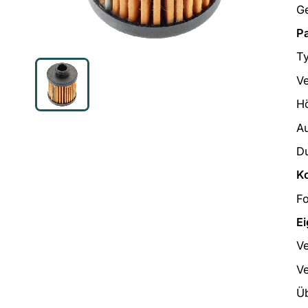
G
P
Ty
V
H
A
D
K
Fo
Ei
Ve
V
Ü