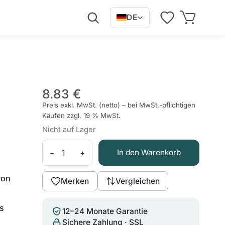
DE
8.83 €
Preis exkl. MwSt. (netto) – bei MwSt.-pflichtigen
Käufen zzgl. 19 % MwSt.
Nicht auf Lager
−
+
In den Warenkorb
d
von
Merken
Vergleichen
as
12–24 Monate Garantie
Sichere Zahlung · SSL