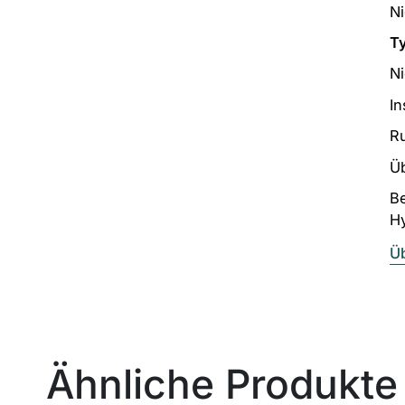
Ni
T
Ni
In
R
Ü
Be
Hy
Üb
Ähnliche Produkte