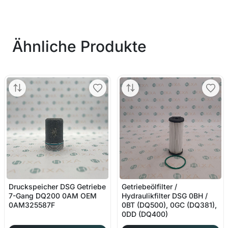
Ähnliche Produkte
Druckspeicher DSG Getriebe
Getriebeölfilter /
7-Gang DQ200 0AM OEM
Hydraulikfilter DSG 0BH /
0AM325587F
0BT (DQ500), 0GC (DQ381),
0DD (DQ400)