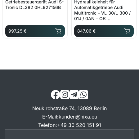
Getriebesteuergerät Audi S-
Hydraulikeinheit für
Tronic DL382 0HL927156B
Automatikgetriebe Audi
Multitronic – VL-30/L-300 /
01J / 0AN – OE:
01J927156CQ
997.25 €
847.06 €
Neukirchstraße 74, 13089 Berlin
E-Mail
:
kunden@hixa.eu
Telefon
:
+49 30 520 151 91