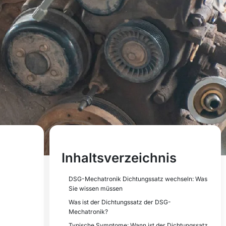
Inhaltsverzeichnis
DSG-Mechatronik Dichtungssatz wechseln: Was
Sie wissen müssen
Was ist der Dichtungssatz der DSG-
Mechatronik?
Typische Symptome: Wann ist der Dichtungssatz