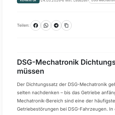
24.05.2026
6
Min. Lesezeit
DSG Mechatron
REPARATUR
Teilen
:
DSG-Mechatronik Dichtungs
müssen
Der Dichtungssatz der DSG-Mechatronik gehö
selten nachdenken – bis das Getriebe anfän
Mechatronik-Bereich sind eine der häufigst
Getriebestörungen bei DSG-Fahrzeugen. In d