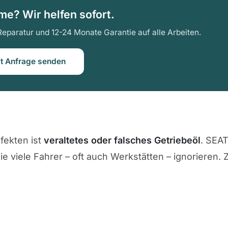
e? Wir helfen sofort.
Reparatur und 12-24 Monate Garantie auf alle Arbeiten.
zt Anfrage senden
fekten ist
veraltetes oder falsches Getriebeöl
. SEA
ie viele Fahrer – oft auch Werkstätten – ignorieren. 
g