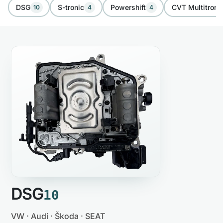
DSG
S-tronic
Powershift
CVT Multitroni
10
4
4
DSG
10
VW · Audi · Škoda · SEAT