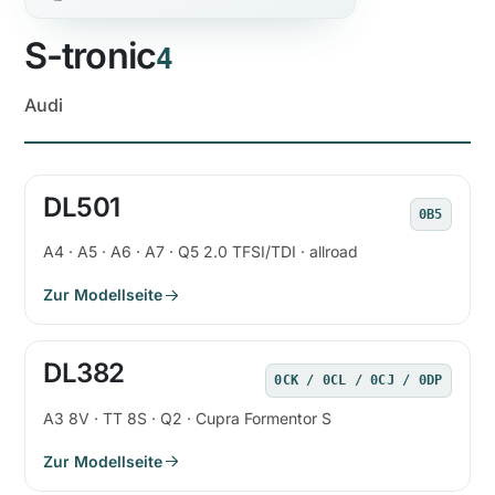
S-tronic
4
Audi
DL501
0B5
A4 · A5 · A6 · A7 · Q5 2.0 TFSI/TDI · allroad
Zur Modellseite
DL382
0CK / 0CL / 0CJ / 0DP
A3 8V · TT 8S · Q2 · Cupra Formentor S
Zur Modellseite