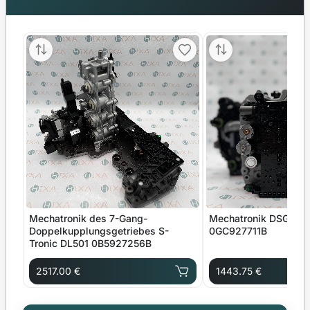
Mechatronik des 7-Gang-
Mechatronik DSG 7-
Doppelkupplungsgetriebes S-
0GC927711B
Tronic DL501 0B5927256B
2517.00 €
1443.75 €