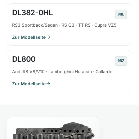
DL382-0HL
0HL
RS3 Sportback/Sedan · RS Q3 · TT RS · Cupra VZ5
Zur Modellseite
DL800
0BZ
Audi R8 V8/V10 · Lamborghini Huracán · Gallardo
Zur Modellseite