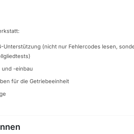
rkstatt:
-Unterstützung (nicht nur Fehlercodes lesen, sond
lgliedtests)
 und -einbau
en für die Getriebeeinheit
nge
ennen