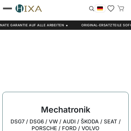
Mechatronik-Programmierung
Anfrage stellen
•
E AUF ALLE ARBEITEN
ORIGINAL-ERSATZTEILE SOFORT VERFÜGB
RUCKELN, SCHALTVERZÖGERUNG ODER
VIBRATION? FEHLERURSACHE GRATIS
ERMITTELN!
Mechatronik
DSG7 / DSG6 / VW / AUDI / ŠKODA / SEAT /
PORSCHE / FORD / VOLVO