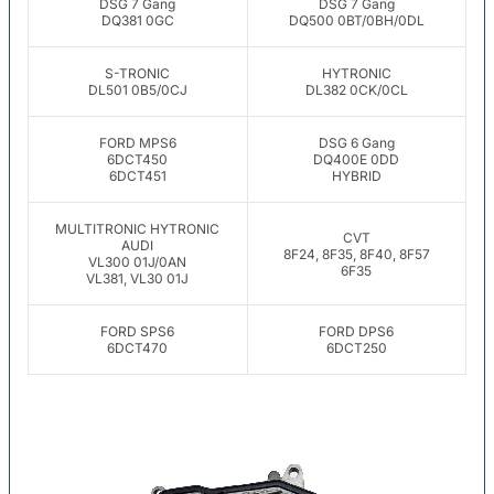
DSG 7 Gang
DSG 7 Gang
DQ381 0GC
DQ500 0BT/0BH/0DL
S-TRONIC
HYTRONIC
DL501 0B5/0CJ
DL382 0CK/0CL
FORD MPS6
DSG 6 Gang
6DCT450
DQ400E 0DD
6DCT451
HYBRID
MULTITRONIC HYTRONIC
CVT
AUDI
8F24, 8F35, 8F40, 8F57
VL300 01J/0AN
6F35
VL381, VL30 01J
FORD SPS6
FORD DPS6
6DCT470
6DCT250