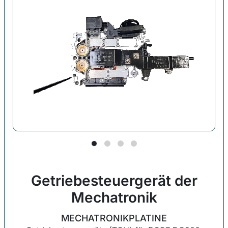
GETRIEBESTEUERGERÄT
G
DL501 0B5/0CJ
D
Getriebesteuergerät der
Mechatronik
MECHATRONIKPLATINE