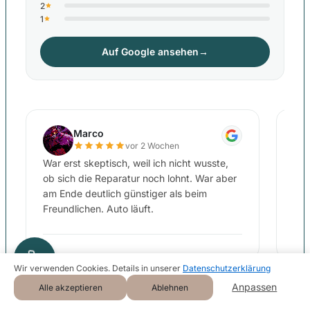
2
1
Auf Google ansehen
→
Marco
vor 2 Wochen
War erst skeptisch, weil ich nicht wusste,
mei
ob sich die Reparatur noch lohnt. War aber
and
am Ende deutlich günstiger als beim
aus
Freundlichen. Auto läuft.
am 
rep
Wei
ohn
Wir verwenden Cookies. Details in unserer
Datenschutzerklärung
Anpassen
Alle akzeptieren
Ablehnen
←
→
Powered by
Google