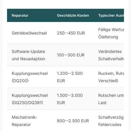
Reparatur
Geschätzte Kosten
Typischer Auslöser
Fällige Wartung,
Getriebeölwechsel
250--450 EUR
Ölalterung
Software-Update
Verändertes
100--300 EUR
und Neuadaption
Schaltverhalten
Kupplungswechsel
1.200--2.500
Ruckeln, Rutsche
(DQ200)
EUR
Verschleiß
Kupplungswechsel
1.500--3.000
Rutschen unter
(DQ250/DQ381)
EUR
Last
Mechatronik-
Schaltverzögeru
800--2.500 EUR
Reparatur
Fehlercodes