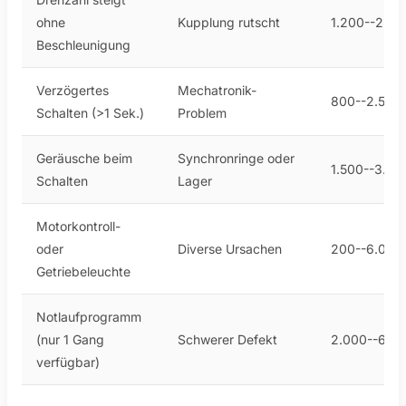
ohne
Kupplung rutscht
1.200--2.50
Beschleunigung
Verzögertes
Mechatronik-
800--2.500
Schalten (>1 Sek.)
Problem
Geräusche beim
Synchronringe oder
1.500--3.50
Schalten
Lager
Motorkontroll-
oder
Diverse Ursachen
200--6.000
Getriebeleuchte
Notlaufprogramm
(nur 1 Gang
Schwerer Defekt
2.000--6.0
verfügbar)