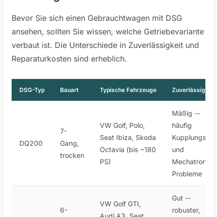
Bevor Sie sich einen Gebrauchtwagen mit DSG
ansehen, sollten Sie wissen, welche Getriebevariante
verbaut ist. Die Unterschiede in Zuverlässigkeit und
Reparaturkosten sind erheblich.
DSG-Typ
Bauart
Typische Fahrzeuge
Zuverlässigkeit
Mäßig --
VW Golf, Polo,
häufig
7-
Seat Ibiza, Skoda
Kupplungs-
DQ200
Gang,
Octavia (bis ~180
und
trocken
PS)
Mechatronik-
Probleme
Gut --
VW Golf GTI,
6-
robuster,
Audi A3, Seat