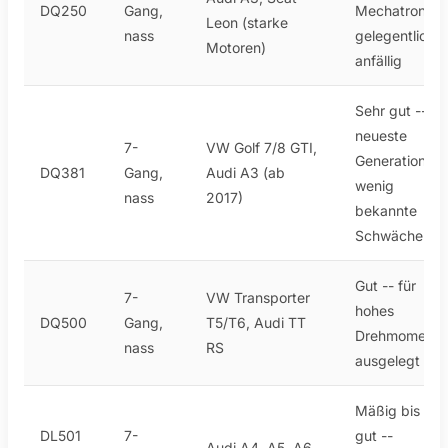
DQ250
Gang,
Mechatronik
Leon (starke
nass
gelegentlich
Motoren)
anfällig
Sehr gut --
neueste
7-
VW Golf 7/8 GTI,
Generation,
DQ381
Gang,
Audi A3 (ab
wenig
nass
2017)
bekannte
Schwächen
Gut -- für
7-
VW Transporter
hohes
DQ500
Gang,
T5/T6, Audi TT
Drehmoment
nass
RS
ausgelegt
Mäßig bis
DL501
7-
gut --
Audi A4, A5, A6,