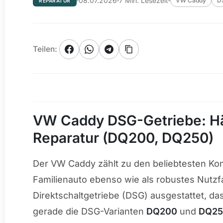
08.07.2026
7
Min. Lesezeit
VW Caddy
D
REPARATUR
Teilen
:
VW Caddy DSG-Getriebe: Hä
Reparatur (DQ200, DQ250)
Der VW Caddy zählt zu den beliebtesten Ko
Familienauto ebenso wie als robustes Nutzf
Direktschaltgetriebe (DSG) ausgestattet, d
gerade die DSG-Varianten
DQ200
und
DQ2