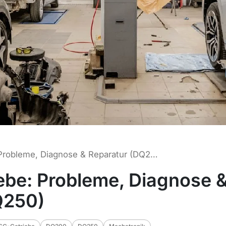
VW Caddy DSG-Getriebe: Probleme, Diagnose & Reparatur (DQ200, DQ250)
be: Probleme, Diagnose 
Q250)