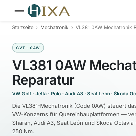
›
›
Startseite
Mechatronik
VL381 0AW Mechatronik R
CVT · 0AW
VL381 0AW Mechat
Reparatur
VW Golf · Jetta · Polo · Audi A3 · Seat León · Škoda O
Die VL381-Mechatronik (Code 0AW) steuert da
VW-Konzerns für Quereinbauplattformen — verba
Sharan, Audi A3, Seat León und Škoda Octavia (
250 Nm.