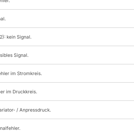
hler.
al.
: kein Signal.
ibles Signal.
ehler im Stromkreis.
ler im Druckkreis.
ariator- / Anpressdruck.
nalfehler.