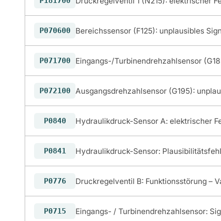
Druckregelventil 1 (N215): elektrischer Fe
P181700
Bereichssensor (F125): unplausibles Sign
P070600
Eingangs-/Turbinendrehzahlsensor (G182)
P071700
Ausgangsdrehzahlsensor (G195): unplaus
P072100
Hydraulikdruck-Sensor A: elektrischer F
P0840
Hydraulikdruck-Sensor: Plausibilitätsfeh
P0841
Druckregelventil B: Funktionsstörung – V
P0776
Eingangs- / Turbinendrehzahlsensor: Sig
P0715