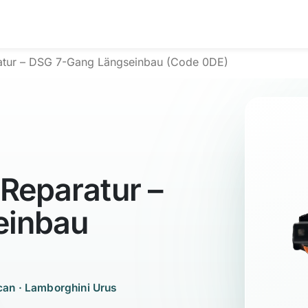
atur – DSG 7-Gang Längseinbau (Code 0DE)
Reparatur –
einbau
can · Lamborghini Urus