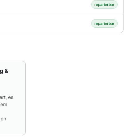
reparierbar
reparierbar
g &
ert, es
tem
ion