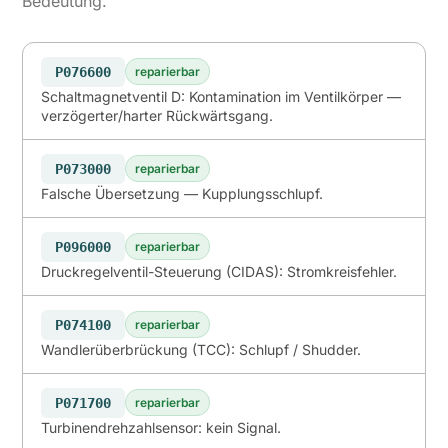
Bedeutung.
P076600
reparierbar
Schaltmagnetventil D: Kontamination im Ventilkörper —
verzögerter/harter Rückwärtsgang.
P073000
reparierbar
Falsche Übersetzung — Kupplungsschlupf.
P096000
reparierbar
Druckregelventil-Steuerung (CIDAS): Stromkreisfehler.
P074100
reparierbar
Wandlerüberbrückung (TCC): Schlupf / Shudder.
P071700
reparierbar
Turbinendrehzahlsensor: kein Signal.