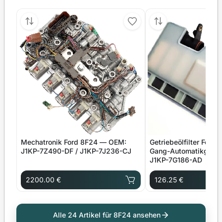
Mechatronik Ford 8F24 — OEM:
Getriebeölfilter Ford
J1KP-7Z490-DF / J1KP-7J236-CJ
Gang-Automatikgetr
J1KP-7G186-AD
2200.00 €
126.25 €
Alle 24 Artikel für 8F24 ansehen