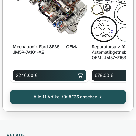
Mechatronik Ford 8F35 — OEM:
Reparatursatz für
JM5P-7A101-AE
Automatikgetriebe F
OEM: JM5Z-7153-C
2240.00 €
678.00 €
Alle 11 Artikel für 8F35 ansehen
ABLAUF