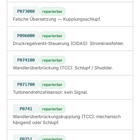
P073000
reparierbar
Falsche Übersetzung — Kupplungsschlupf.
P096000
reparierbar
Druckregelventil-Steuerung (CIDAS): Stromkreisfehler.
P074100
reparierbar
Wandlerüberbrückung (TCC): Schlupf / Shudder.
P071700
reparierbar
Turbinendrehzahlsensor: kein Signal.
P0741
reparierbar
Wandlerüberbrückungskupplung (TCC): mechanisch
hängend oder Schlupf.
P0751
reparierbar